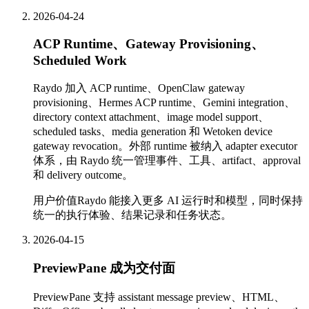
2026-04-24
ACP Runtime、Gateway Provisioning、
Scheduled Work
Raydo 加入 ACP runtime、OpenClaw gateway
provisioning、Hermes ACP runtime、Gemini integration、
directory context attachment、image model support、
scheduled tasks、media generation 和 Wetoken device
gateway revocation。外部 runtime 被纳入 adapter executor
体系，由 Raydo 统一管理事件、工具、artifact、approval
和 delivery outcome。
用户价值
Raydo 能接入更多 AI 运行时和模型，同时保持
统一的执行体验、结果记录和任务状态。
2026-04-15
PreviewPane 成为交付面
PreviewPane 支持 assistant message preview、HTML、