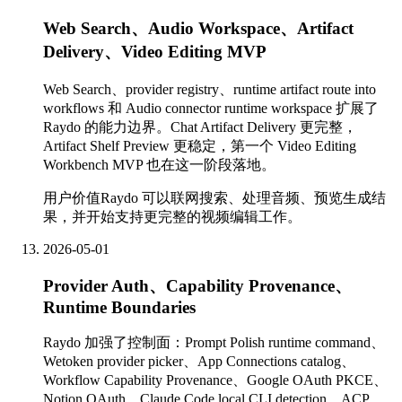
Web Search、Audio Workspace、Artifact
Delivery、Video Editing MVP
Web Search、provider registry、runtime artifact route into
workflows 和 Audio connector runtime workspace 扩展了
Raydo 的能力边界。Chat Artifact Delivery 更完整，
Artifact Shelf Preview 更稳定，第一个 Video Editing
Workbench MVP 也在这一阶段落地。
用户价值
Raydo 可以联网搜索、处理音频、预览生成结
果，并开始支持更完整的视频编辑工作。
2026-05-01
Provider Auth、Capability Provenance、
Runtime Boundaries
Raydo 加强了控制面：Prompt Polish runtime command、
Wetoken provider picker、App Connections catalog、
Workflow Capability Provenance、Google OAuth PKCE、
Notion OAuth、Claude Code local CLI detection、ACP