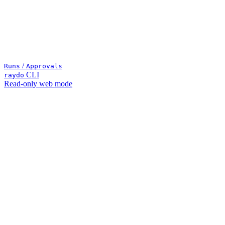
/
Runs
Approvals
CLI
raydo
Read-only web mode