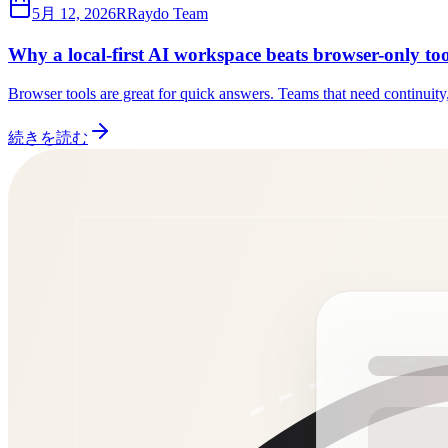
5月 12, 2026
R
Raydo Team
Why a local-first AI workspace beats browser-only too
Browser tools are great for quick answers. Teams that need continuit
続きを読む