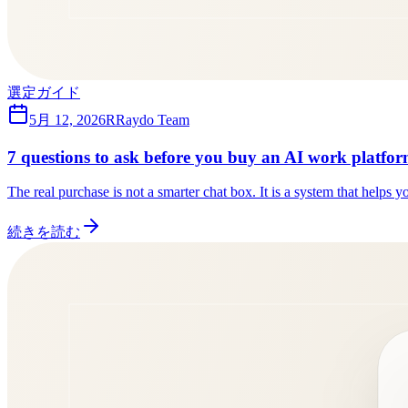
選定ガイド
5月 12, 2026
R
Raydo Team
7 questions to ask before you buy an AI work platfo
The real purchase is not a smarter chat box. It is a system that helps 
続きを読む