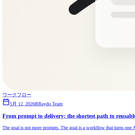
ワークフロー
5月 12, 2026
R
Raydo Team
From prompt to delivery: the shortest path to reusab
The goal is not more prompts. The goal is a workflow that turns one A