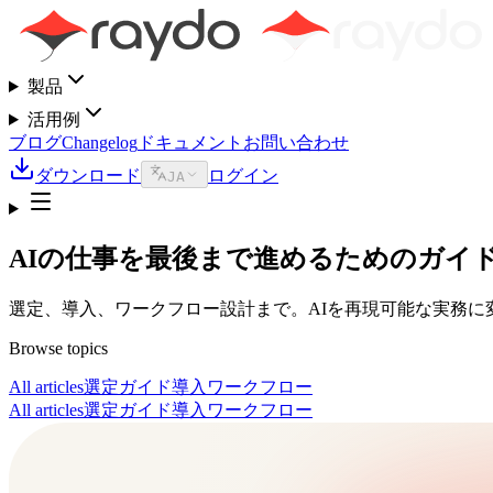
製品
活用例
ブログ
Changelog
ドキュメント
お問い合わせ
ダウンロード
ログイン
JA
AIの仕事を最後まで進めるためのガイ
選定、導入、ワークフロー設計まで。AIを再現可能な実務に
Browse topics
All articles
選定ガイド
導入
ワークフロー
All articles
選定ガイド
導入
ワークフロー