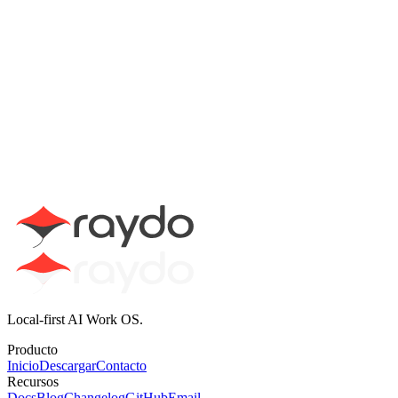
reproductor de música con inteligencia artificial
Pagen
Generador de páginas de destino con IA
SoraFM
Generador de vídeo IA
PodLM
Generador de podcasts de IA
Local-first AI Work OS.
Producto
Inicio
Descargar
Contacto
Recursos
Docs
Blog
Changelog
GitHub
Email