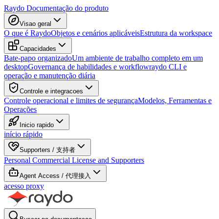
Raydo Documentação do produto
Visao geral
O que é Raydo
Objetos e cenários aplicáveis
Estrutura da workspace
Capacidades
Bate-papo organizado
Um ambiente de trabalho completo em um
desktop
Governança de habilidades e workflow
raydo CLI e
operação e manutenção diária
Controle e integracoes
Controle operacional e limites de segurança
Modelos, Ferramentas e
Operações
Inicio rapido
início rápido
Supporters / 支持者
Personal Commercial License and Supporters
Agent Access / 代理接入
acesso proxy