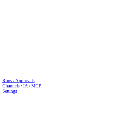
Runs / Approvals
Channels / IA / MCP
Settings