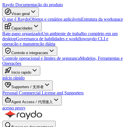
Raydo Documentação do produto
Visao geral
O que é Raydo
Objetos e cenários aplicáveis
Estrutura da workspace
Capacidades
Bate-papo organizado
Um ambiente de trabalho completo em um
desktop
Governança de habilidades e workflow
raydo CLI e
operação e manutenção diária
Controle e integracoes
Controle operacional e limites de segurança
Modelos, Ferramentas e
Operações
Inicio rapido
início rápido
Supporters / 支持者
Personal Commercial License and Supporters
Agent Access / 代理接入
acesso proxy