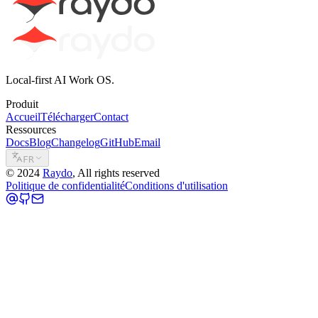
Local-first AI Work OS.
Produit
Accueil
Télécharger
Contact
Ressources
Docs
Blog
Changelog
GitHub
Email
FR
©
2024
Raydo
, All rights reserved
Politique de confidentialité
Conditions d'utilisation