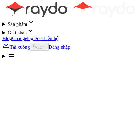
Sản phẩm
Giải pháp
Blog
Changelog
Docs
Liên hệ
Tải xuống
Đăng nhập
VI
ThinkAny
Công cụ tìm kiếm AI