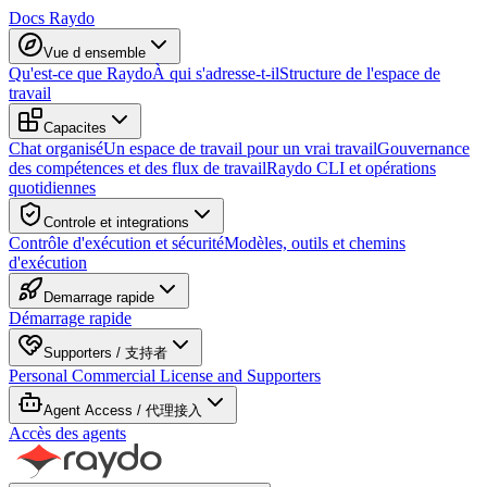
Docs Raydo
Vue d ensemble
Qu'est-ce que Raydo
À qui s'adresse-t-il
Structure de l'espace de
travail
Capacites
Chat organisé
Un espace de travail pour un vrai travail
Gouvernance
des compétences et des flux de travail
Raydo CLI et opérations
quotidiennes
Controle et integrations
Contrôle d'exécution et sécurité
Modèles, outils et chemins
d'exécution
Demarrage rapide
Démarrage rapide
Supporters / 支持者
Personal Commercial License and Supporters
Agent Access / 代理接入
Accès des agents